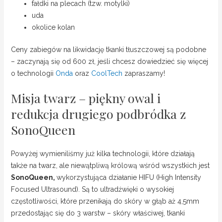
fałdki na plecach (tzw. motylki)
uda
okolice kolan
Ceny zabiegów na likwidację tkanki tłuszczowej są podobne
– zaczynają się od 600 zł, jeśli chcesz dowiedzieć się więcej
o technologii
Onda
oraz
CoolTech
zapraszamy!
Misja twarz – piękny owal i
redukcja drugiego podbródka z
SonoQueen
Powyżej wymieniliśmy już kilka technologii, które działają
także na twarz, ale niewątpliwą królową wśród wszystkich jest
SonoQueen,
wykorzystująca działanie HIFU (
High Intensity
Focused Ultrasound). Są to ultradźwięki o wysokiej
częstotliwości, które przenikają do skóry w głąb aż 4,5mm
przedostając się do 3 warstw – skóry właściwej, tkanki