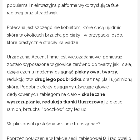
popularna i nieinwazyjna platforma wykorzystująca fale
radiową oraz ultradźwięki.
Polecana jest szczególnie kobietom, które chcą ujędrnić
skórę w okolicach brzucha po ciąży i w przypadku osób,
które drastycznie straciły na wadze.
Urządzenie Accent Prime jest wielozadaniowe, ponieważ
zostało wyposażone w głowice zarówno do twarzy jak i ciała,
dzięki czemu możemy osiągnąć
piękny owal twarzy
,
redukcję tzw.
drugiego podbródka
oraz napięta i ujędrnioną
skórę. Podobne efekty osiągamy używając głowic
dedykowanych zabiegom na ciało –
skuteczne
wyszczuplanie, redukcja tkanki tłuszczowej
z okolic
ramion, brzucha, “boczków” czy też ud.
W jaki sposób jesteśmy w stanie to osiągnąć?
Poprzez połączenie w trakcie sesji zabiegowej fali radiowej o