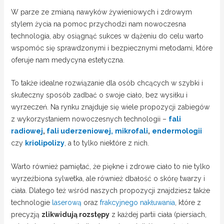
W parze ze zmianą nawyków żywieniowych i zdrowym
stylem życia na pomoc przychodzi nam nowoczesna
technologia, aby osiągnąć sukces w dążeniu do celu warto
wspomóc się sprawdzonymi i bezpiecznymi metodami, które
oferuje nam medycyna estetyczna.
To także idealne rozwiązanie dla osób chcących w szybki i
skuteczny sposób zadbać o swoje ciało, bez wysiłku i
wyrzeczeń. Na rynku znajduje się wiele propozycji zabiegów
z wykorzystaniem nowoczesnych technologii –
fali
radiowej
,
fali uderzeniowej,
mikrofali
,
endermologii
czy
kriolipolizy
, a to tylko niektóre z nich.
Warto również pamiętać, że piękne i zdrowe ciało to nie tylko
wyrzeźbiona sylwetka, ale również dbałość o skórę twarzy i
ciała. Dlatego też wśród naszych propozycji znajdziesz także
technologie
laserową
oraz
frakcyjnego nakłuwania
, które z
precyzją
zlikwidują rozstępy
z każdej partii ciała (piersiach,