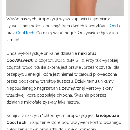
Wśród naszych propozycji wyszczuplania i ujędrniania
sylwetki nie może zabraknąć tych dwóch faworytów –
Onda
oraz
CoolTech
. Co mają wspólnego? Oczywiście łączy ich
zimno!
Onda wykorzystuje unikalne działanie
mikrofal
CoolWaves
®
o częstotliwości 2,45 GHz. Przy tak wysokiej
częstotliwości tkanka skórna jest prawie „przezroczysta” dla
przepływu energii, która jest niemal w całości prowadzona
przez podskórną warstwę tłuszczu. Dzięki temu unikamy
niepożądanego nagrzewania zewnętrznej warstwy skóry
właściwej, która pozostaje chłodna. Właśnie poprzez
działanie mikrofale zyskały taką nazwę.
Kolejną z naszych “chłodnych” propozycji jest
kriolipoliza
CoolTech
, urządzenie które pod wpływem kontrolowanego
chłodzenia w -8
° prowadzi do śmierci komórek