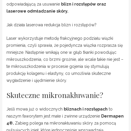
odpowiadającą za usuwanie
blizn i rozstępów oraz
laserowe odmładzanie skóry.
Jak działa laserowa redukcja blizn i rozstępów?
Laser wykorzystuje metodę frakcyjnego podziału wiązki
promienia, czyli sprawia, że pojedyncza wiązka rozprasza się
mniejsze. Następnie wnikają one w głąb tkanki powodując
mikrouszkodzenia, co brzmi groźnie, ale wcale takie nie jest –
te mikrouszkodzenia w procesie gojenia się stymulują
produkcję kolagenu i elastyny, co umożliwia skuteczne
wygładzenie i ujędrnienie skóry.
Skuteczne mikronakłuwanie?
Jeśli mowa już o widocznych
bliznach i rozstępach
to
naszym faworytem jest małe i zwinne urządzenie
Dermapen
4
®.
Zabieg polega na mikronakłuwaniu skóry za pomocą
pulsujących igieł, które jednocześnie wprowadzają