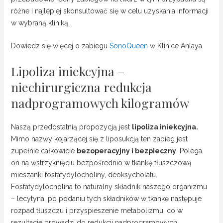
różne i najlepiej skonsultować się w celu uzyskania informacji
w wybraną kliniką.
Dowiedz się więcej o zabiegu
SonoQueen
w Klinice Anlaya.
Lipoliza iniekcyjna –
niechirurgiczna redukcja
nadprogramowych kilogramów
Naszą przedostatnią propozycją jest
lipoliza iniekcyjna.
Mimo nazwy kojarzącej się z liposukcją ten zabieg jest
zupełnie całkowicie
bezoperacyjny i bezpieczny
. Polega
on na wstrzyknięciu bezpośrednio w tkankę tłuszczową
mieszanki fosfatydylocholiny, deoksycholatu.
Fosfatydylocholina to naturalny składnik naszego organizmu
– lecytyna, po podaniu tych składników w tkankę następuje
rozpad tłuszczu i przyspieszenie metabolizmu, co w
rezultacie prowadzi do redukcji nadprogramowych