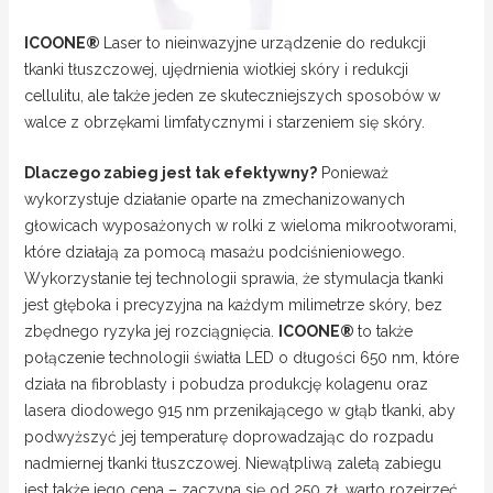
ICOONE
®
Laser to nieinwazyjne urządzenie do redukcji
tkanki tłuszczowej, ujędrnienia wiotkiej skóry i redukcji
cellulitu, ale także jeden ze skuteczniejszych sposobów w
walce z obrzękami limfatycznymi i starzeniem się skóry.
Dlaczego zabieg jest tak efektywny?
Ponieważ
wykorzystuje działanie oparte na zmechanizowanych
głowicach wyposażonych w rolki z wieloma mikrootworami,
które działają za pomocą masażu podciśnieniowego.
Wykorzystanie tej technologii sprawia, że stymulacja tkanki
jest głęboka i precyzyjna na każdym milimetrze skóry, bez
zbędnego ryzyka jej rozciągnięcia.
ICOONE
®
to także
połączenie technologii światła LED o długości 650 nm, które
działa na fibroblasty i pobudza produkcję kolagenu oraz
lasera diodowego 915 nm przenikającego w głąb tkanki, aby
podwyższyć jej temperaturę doprowadzając do rozpadu
nadmiernej tkanki tłuszczowej. Niewątpliwą zaletą zabiegu
jest także jego cena – zaczyna się od 250 zł, warto rozejrzeć