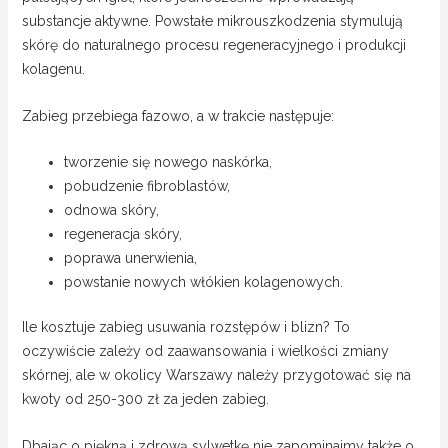
substancje aktywne. Powstałe mikrouszkodzenia stymulują
skórę do naturalnego procesu regeneracyjnego i produkcji
kolagenu.
Zabieg przebiega fazowo, a w trakcie następuje:
tworzenie się nowego naskórka,
pobudzenie fibroblastów,
odnowa skóry,
regeneracja skóry,
poprawa unerwienia,
powstanie nowych włókien kolagenowych.
Ile kosztuje zabieg usuwania rozstępów i blizn? To
oczywiście zależy od zaawansowania i wielkości zmiany
skórnej, ale w okolicy Warszawy należy przygotować się na
kwoty od 250-300 zł za jeden zabieg.
Dbając o piękną i zdrową sylwetkę nie zapominajmy także o