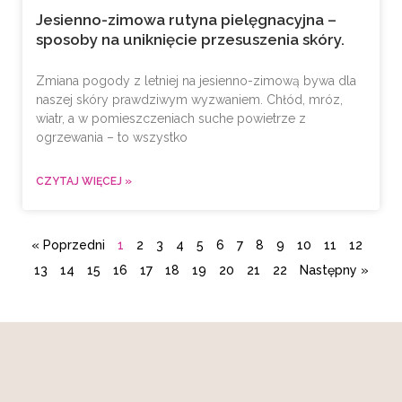
Jesienno-zimowa rutyna pielęgnacyjna –
sposoby na uniknięcie przesuszenia skóry.
Zmiana pogody z letniej na jesienno-zimową bywa dla
naszej skóry prawdziwym wyzwaniem. Chłód, mróz,
wiatr, a w pomieszczeniach suche powietrze z
ogrzewania – to wszystko
CZYTAJ WIĘCEJ »
« Poprzedni
1
2
3
4
5
6
7
8
9
10
11
12
13
14
15
16
17
18
19
20
21
22
Następny »