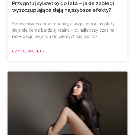
Przygotuj sylwetkę do lata – jakie zabiegi
wyszczuplające dają najszybsze efekty?
Słońce świeci coraz mocniej, a wizja urlopu na plaży
staje się coraz bardziej realna – to najlepszy czas na
rezerwację wyjazdu do ciepłych krajów. Dla
CZYTAJ WIĘCEJ »