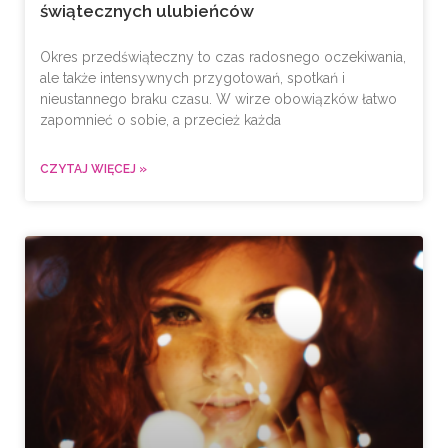
świątecznych ulubieńców
Okres przedświąteczny to czas radosnego oczekiwania,
ale także intensywnych przygotowań, spotkań i
nieustannego braku czasu. W wirze obowiązków łatwo
zapomnieć o sobie, a przecież każda
CZYTAJ WIĘCEJ »