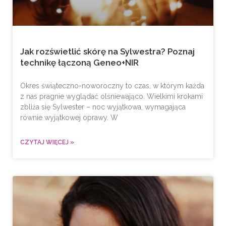
Jak rozświetlić skórę na Sylwestra? Poznaj
technikę łączoną Geneo+NIR
Okres świąteczno-noworoczny to czas, w którym każda
z nas pragnie wyglądać olśniewająco. Wielkimi krokami
zbliża się Sylwester – noc wyjątkowa, wymagająca
równie wyjątkowej oprawy. W
CZYTAJ WIĘCEJ »