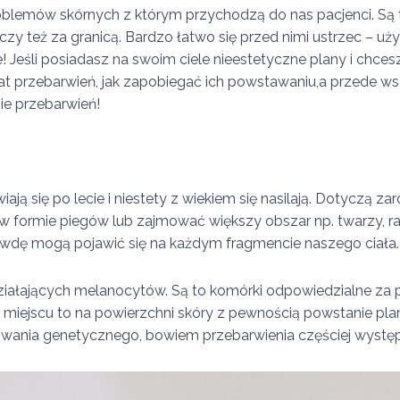
oblemów skórnych z którym przychodzą do nas pacjenci. Są to
czy też za granicą. Bardzo łatwo się przed nimi ustrzec – u
e! Jeśli posiadasz na swoim ciele nieestetyczne plany i chce
mat przebarwień, jak zapobiegać ich powstawaniu,a przede wsz
ie przebarwień!
iają się po lecie i niestety z wiekiem się nasilają. Dotyczą z
 formie piegów lub zajmować większy obszar np. twarzy, ra
rawdę mogą pojawić się na każdym fragmencie naszego ciała
ziałających melanocytów. Są to komórki odpowiedzialne za p
ym miejscu to na powierzchni skóry z pewnością powstanie pl
wania genetycznego, bowiem przebarwienia częściej występu