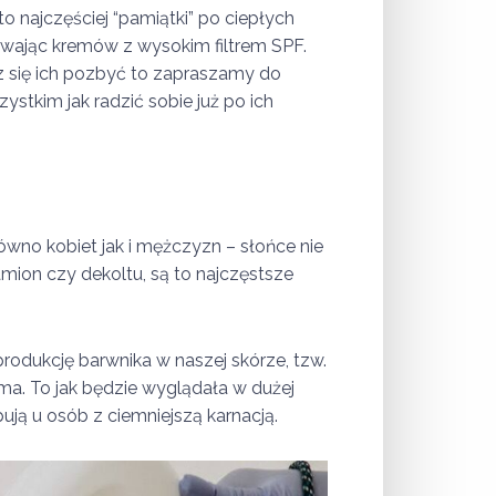
 najczęściej “pamiątki” po ciepłych
żywając kremów z wysokim filtrem SPF.
sz się ich pozbyć to zapraszamy do
ystkim jak radzić sobie już po ich
arówno kobiet jak i mężczyzn – słońce nie
mion czy dekoltu, są to najczęstsze
.
rodukcję barwnika w naszej skórze, tzw.
ama. To jak będzie wyglądała w dużej
ją u osób z ciemniejszą karnacją.