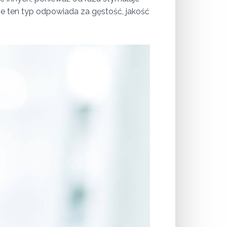
aśnie ten typ odpowiada za gęstość, jakość