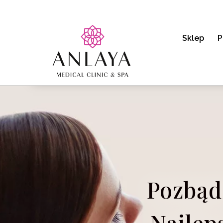
Sklep
P
Pozbąd
Najlep