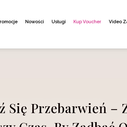
romocje
Nowości
Usługi
Kup Voucher
Video Z
ź Się Przebarwień – 
szy Czas, By Zadbać O