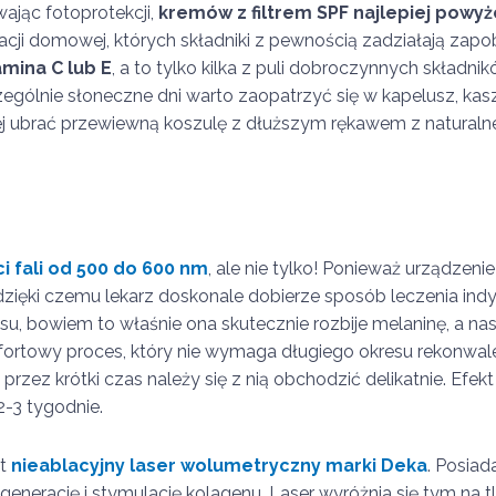
ając fotoprotekcji,
kremów z filtrem SPF najlepiej powyże
cji domowej, których składniki z pewnością zadziałają zapo
mina C lub E
, a to tylko kilka z puli dobroczynnych składnik
zególnie słoneczne dni warto zaopatrzyć się w kapelusz, ka
piej ubrać przewiewną koszulę z dłuższym rękawem z naturaln
i fali od 500 do 600 nm
, ale nie tylko! Ponieważ urządzeni
 dzięki czemu lekarz doskonale dobierze sposób leczenia ind
u, bowiem to właśnie ona skutecznie rozbije melaninę, a nas
ortowy proces, który nie wymaga długiego okresu rekonwale
rzez krótki czas należy się z nią obchodzić delikatnie. Efek
2-3 tygodnie.
st
nieablacyjny laser wolumetryczny marki Deka
. Posiad
generację i stymulację kolagenu. Laser wyróżnia się tym na t