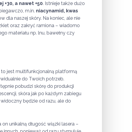
j +30, a nawet +50
. Istnieje także dużo
biegawczo, m.in.
niacynamid, kwas
ów dla naszej skóry. Na koniec, ale nie
szkiet oraz zakryć ramiona – wiadomo
ego materiału np. lnu, bawełny czy
e to jest multifunkcjonalną platformą
ywidualnie do Twoich potrzeb.
tępnie pobudzi skórę do produkcji
scencji, skóra jak po każdym zabiegu
t widoczny będzie od razu, ale do
a on unikalną długość wiązki lasera –
le innych, ponieważ od razu stymuluje