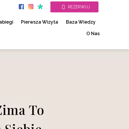
REZERWUJ
abiegi
Pierwsza Wizyta
Baza Wiedzy
O Nas
Zima To
 Siebie