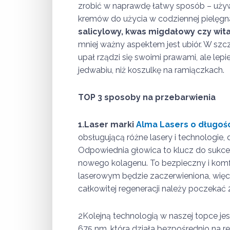
zrobić w naprawdę łatwy sposób – używ
kremów do użycia w codziennej pielęgna
salicylowy, kwas migdałowy czy wita
mniej ważny aspektem jest ubiór. W szc
upał rządzi się swoimi prawami, ale le
jedwabiu, niż koszulkę na ramiączkach.
TOP 3 sposoby na przebarwienia
1.Laser marki
Alma Lasers o długośc
obsługującą różne lasery i technologie,
Odpowiednia głowica to klucz do sukces
nowego kolagenu. To bezpieczny i komf
laserowym będzie zaczerwieniona, więc p
całkowitej regeneracji należy poczekać 
2Kolejną technologią w naszej topce je
675 nm, która działa bezpośrednio na re