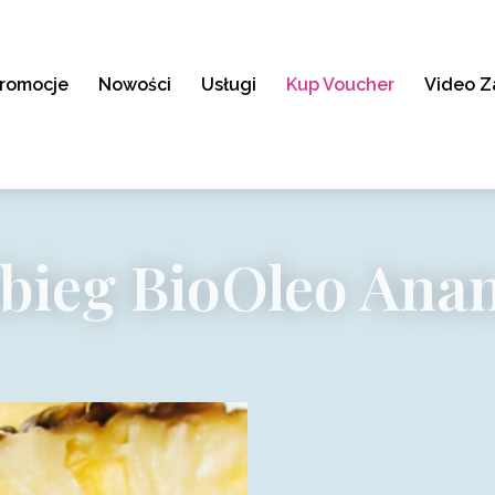
romocje
Nowości
Usługi
Kup Voucher
Video Z
bieg BioOleo Ana