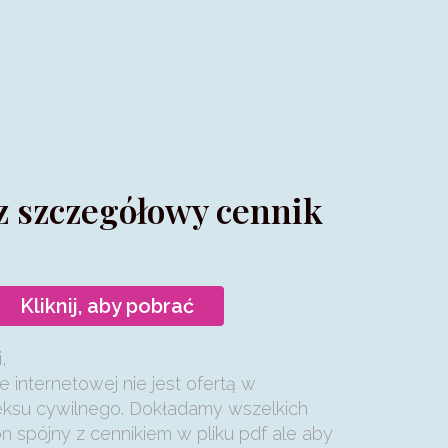
z szczegółowy cennik
Kliknij, aby pobrać
,
e internetowej nie jest ofertą w
eksu cywilnego. Dokładamy wszelkich
on spójny z cennikiem w pliku pdf ale aby