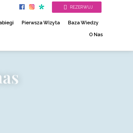
REZERWUJ
abiegi
Pierwsza Wizyta
Baza Wiedzy
O Nas
nas