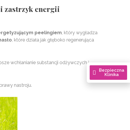
i zastrzyk energii
rgetyzującym peelingiem
, który wygładza
masło
, które działa jak głęboko regenerująca
psze wchłanianie substancji odżywczych i
Bezpieczna
Klinika
prawy nastroju.