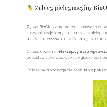
Zabieg pielęgnacyjny
BioO
Rytuał BioOleo z aromatem ananasa to prawd
i przygotowuje skórę na intensywną pielęgnac
maska – intensywnie nawilża, zmiękcza i odbu
Całość dopełnia
relaksujący etap wprowa
pozostawia skórę jedwabiście gładką oraz p
To idealna propozycja dla osób, które potrz