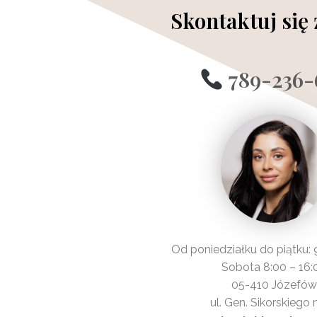
Skontaktuj się
789-236-
Od poniedziałku do piątku: 
Sobota 8:00 – 16:
05-410 Józefów
ul. Gen. Sikorskiego 