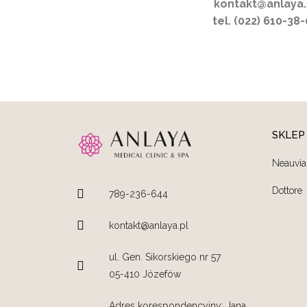
kontakt@anlaya.
tel. (022) 610-38
SKLEP
Neauvia
Dottore
789-236-644
kontakt@anlaya.pl
ul. Gen. Sikorskiego nr 57
05-410 Józefów
Adres korespondencyjny: Jana