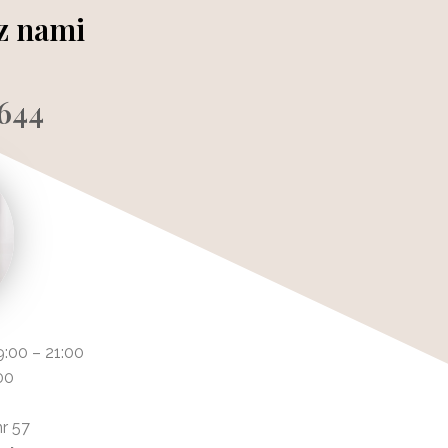
 z nami
644
9:00 – 21:00
00
nr 57