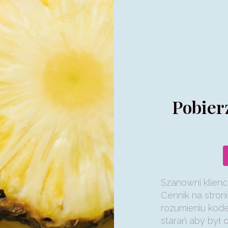
Pobier
Szanowni klienci
Cennik na stroni
rozumieniu kod
starań aby był 