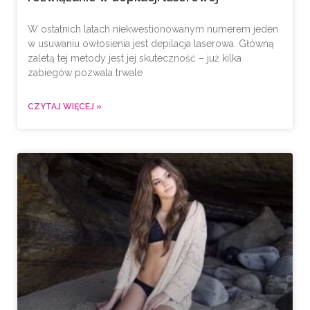
W ostatnich latach niekwestionowanym numerem jeden
w usuwaniu owłosienia jest depilacja laserowa. Główną
zaletą tej metody jest jej skuteczność – już kilka
zabiegów pozwala trwale
CZYTAJ WIĘCEJ »