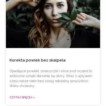
Korekta powiek bez skalpela
Opadające powieki, zmarszczki i sińce pod oczami to
widoczne oznaki starzenia się skóry. Wraz z upływem
czasu nasze ciało traci swoją naturalną sprężystość.
Wielu chciałoby
CZYTAJ WIĘCEJ »