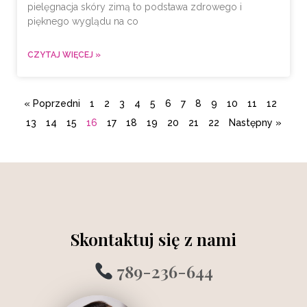
pielęgnacja skóry zimą to podstawa zdrowego i
pięknego wyglądu na co
CZYTAJ WIĘCEJ »
« Poprzedni
1
2
3
4
5
6
7
8
9
10
11
12
13
14
15
16
17
18
19
20
21
22
Następny »
Skontaktuj się z nami
789-236-644