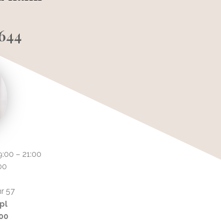
644
9:00 – 21:00
00
nr 57
pl
-00