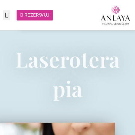
REZERWUJ
Laserotera
Pia