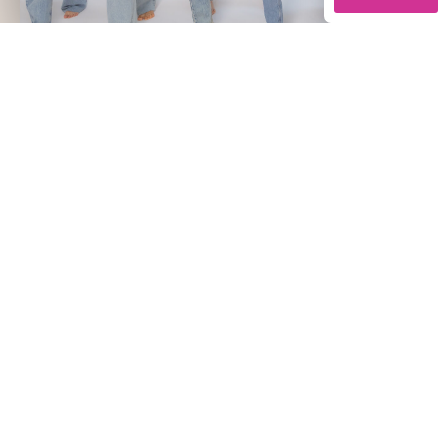
Anlaya Medical Clinic & Spa
to miejsce wyjątkowe, w
którym zadbasz o swoje ciało i duszę. Powstało z
połączenia wspólnej pasji, wiedzy i zainteresowania
kosmetologią. Od 2010 roku oferujemy naszym
Gościom wyjątkowe usługi z zakresu medycyny
estetycznej, kosmetologii, wizażu i fryzjerstwa.
Anlaya
ANLAYA MEDICAL CLINIC & SPA