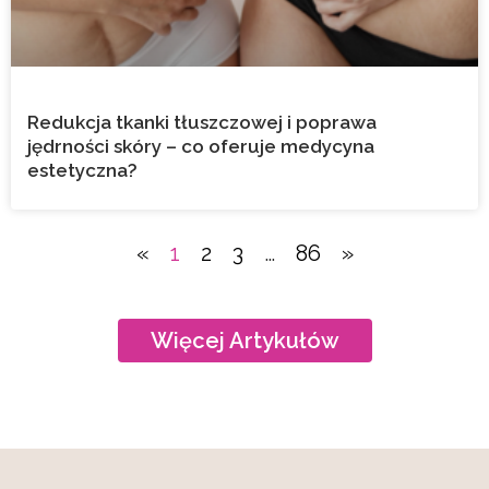
Redukcja tkanki tłuszczowej i poprawa
jędrności skóry – co oferuje medycyna
estetyczna?
«
1
2
3
…
86
»
Więcej Artykułów