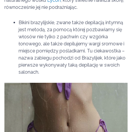
naturalnego wosku
Lycon
, który świetnie nawilża skórę,
równocześnie jej nie podrażniając.
Bikini brazylijskie, zwane także depilacją intymną
jest metodą, za pomocą której pozbawiamy się
włosów nie tylko z pachwin czy wzgórka
łonowego, ale także depilujemy wargi sromowe i
miejsce pomiędzy pośladkami. Tu ciekawostka –
nazwa zabiegu pochodzi od Brazylijek, które jako
pierwsze wykonywały taką depilację w swoich
salonach.