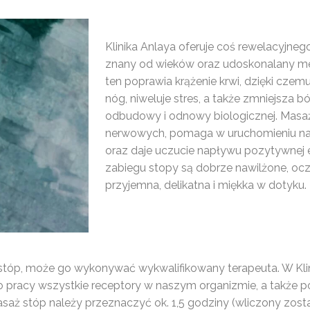
Klinika Anlaya oferuje coś rewelacyjneg
znany od wieków oraz udoskonalany me
ten poprawia krążenie krwi, dzięki czemu
nóg, niweluje stres, a także zmniejsza
odbudowy i odnowy biologicznej. Masa
nerwowych, pomaga w uruchomieniu na
oraz daje uczucie napływu pozytywnej en
zabiegu stopy są dobrze nawilżone, ocz
przyjemna, delikatna i miękka w dotyku.
stóp, może go wykonywać wykwalifikowany terapeuta. W Klinic
racy wszystkie receptory w naszym organizmie, a także p
masaż stóp należy przeznaczyć ok. 1,5 godziny (wliczony zost