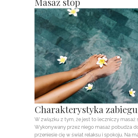
Masaż stóp
Charakterystyka zabiegu
W związku z tym, że jest to leczniczy masaż 
Wykonywany przez niego masaż pobudza do p
przeniesie cię w świat relaksu i spokoju. Na 