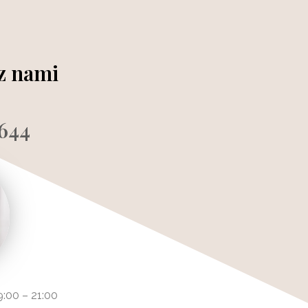
 z nami
644
9:00 – 21:00