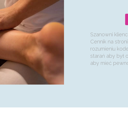
Szanowni klienci
Cennik na stroni
rozumieniu kod
starań aby był 
aby mieć pewno