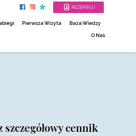
REZERWUJ
abiegi
Pierwsza Wizyta
Baza Wiedzy
O Nas
z szczegółowy cennik