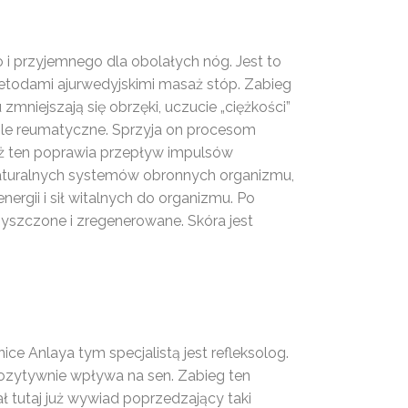
o i przyjemnego dla obolałych nóg. Jest to
todami ajurwedyjskimi masaż stóp. Zabieg
 zmniejszają się obrzęki, uczucie „ciężkości”
 bóle reumatyczne. Sprzyja on procesom
ż ten poprawia przepływ impulsów
turalnych systemów obronnych organizmu,
ergii i sił witalnych do organizmu. Po
yszczone i zregenerowane. Skóra jest
e Anlaya tym specjalistą jest refleksolog.
ozytywnie wpływa na sen. Zabieg ten
ał tutaj już wywiad poprzedzający taki