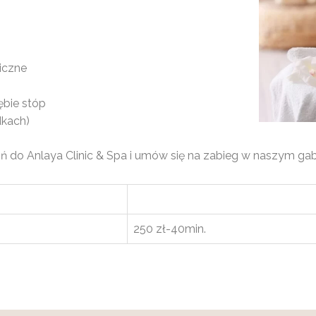
iczne
ębie stóp
dkach)
 do Anlaya Clinic & Spa i umów się na zabieg w naszym gab
250 zł-40min.