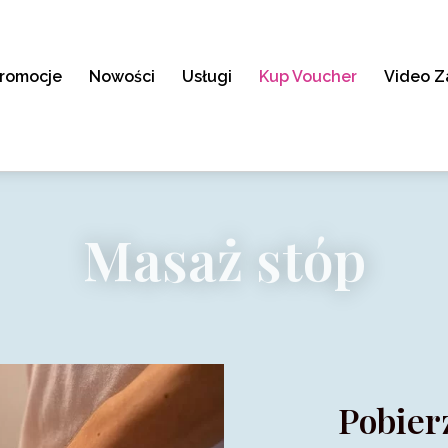
romocje
Nowości
Usługi
Kup Voucher
Video Z
Masaż stóp
Pobier