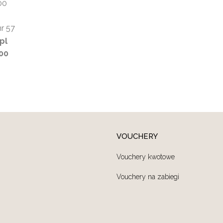
00
nr 57
pl
-00
VOUCHERY
Vouchery kwotowe
Vouchery na zabiegi