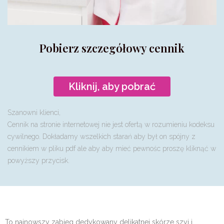
Pobierz szczegółowy cennik
Kliknij, aby pobrać
Szanowni klienci,
Cennik na stronie internetowej nie jest ofertą w rozumieniu kodeksu
cywilnego. Dokładamy wszelkich starań aby był on spójny z
cennikiem w pliku pdf ale aby aby mieć pewnośc proszę kliknąć w
powyższy przycisk.
To najnowszy zabieg dedykowany delikatnej skórze szyi i