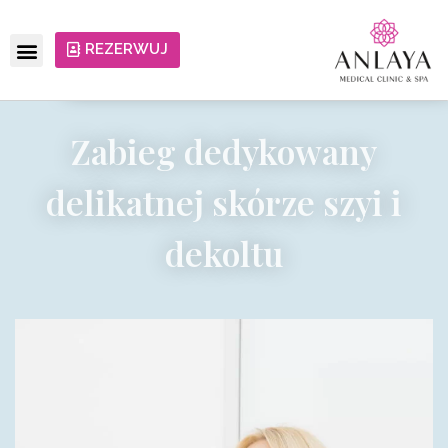
REZERWUJ
Zabieg dedykowany
delikatnej skórze szyi i
dekoltu