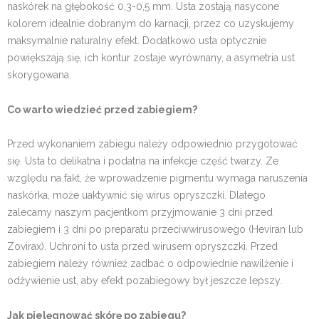
naskórek na głębokość 0,3-0,5 mm. Usta zostają nasycone
kolorem idealnie dobranym do karnacji, przez co uzyskujemy
maksymalnie naturalny efekt. Dodatkowo usta optycznie
powiększają się, ich kontur zostaje wyrównany, a asymetria ust
skorygowana.
Co warto wiedzieć przed zabiegiem?
Przed wykonaniem zabiegu należy odpowiednio przygotować
się. Usta to delikatna i podatna na infekcje część twarzy. Ze
względu na fakt, że wprowadzenie pigmentu wymaga naruszenia
naskórka, może uaktywnić się wirus opryszczki. Dlatego
zalecamy naszym pacjentkom przyjmowanie 3 dni przed
zabiegiem i 3 dni po preparatu przeciwwirusowego (Heviran lub
Zovirax). Uchroni to usta przed wirusem opryszczki. Przed
zabiegiem należy również zadbać o odpowiednie nawilżenie i
odżywienie ust, aby efekt pozabiegowy był jeszcze lepszy.
Jak pielęgnować skórę po zabiegu?