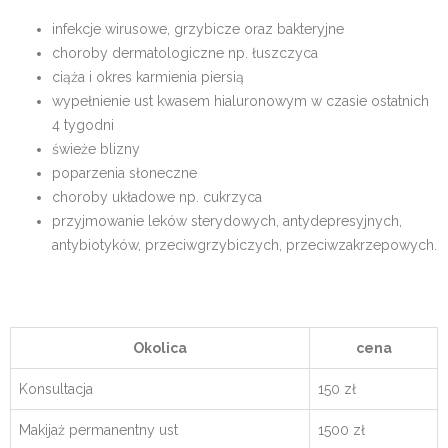
infekcje wirusowe, grzybicze oraz bakteryjne
choroby dermatologiczne np. łuszczyca
ciąża i okres karmienia piersią
wypełnienie ust kwasem hialuronowym w czasie ostatnich
4 tygodni
świeże blizny
poparzenia słoneczne
choroby układowe np. cukrzyca
przyjmowanie leków sterydowych, antydepresyjnych,
antybiotyków, przeciwgrzybiczych, przeciwzakrzepowych.
Okolica
cena
Konsultacja
150 zł
Makijaż permanentny ust
1500 zł