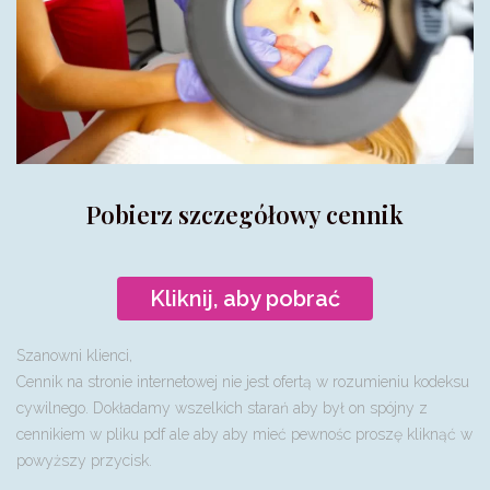
Pobierz szczegółowy cennik
Kliknij, aby pobrać
Szanowni klienci,
Cennik na stronie internetowej nie jest ofertą w rozumieniu kodeksu
cywilnego. Dokładamy wszelkich starań aby był on spójny z
cennikiem w pliku pdf ale aby aby mieć pewnośc proszę kliknąć w
powyższy przycisk.