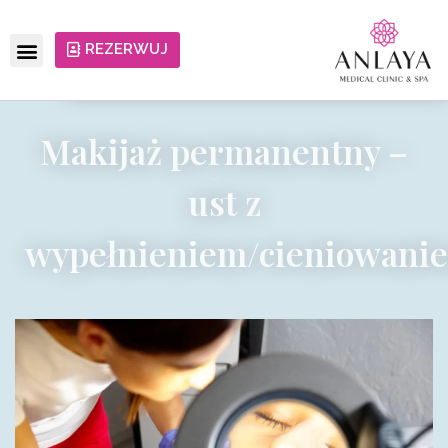
REZERWUJ
Makijaż permanentny –
ust z
wypełnieniem/cieniowani