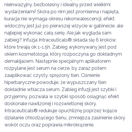
nieinwazyjny, bezbolesny i idealny przed wielkimi
wydarzeniami! Skóra po nim jest promienna i napięta,
kuracja nie wymaga okresu rekonwalescencji, efekt
widoczny jest już po pierwszej wizycie w gabinecie, ale
najlepiej wykonać całą serię. Ale jak wygląda sam
zabieg? Infuzja Intraceuticals
® składa się 6 kroków,
które trwają ok 1-1,5h. Zabieg wykonywany jest pod
okiem kosmetologa, który rozpoczyna go dokładnym
demakijażem. Następnie specjalnym aplikatorem
rozpylane jest serum na cerze, by zaraz potem
zaaplikować czysty, sprężony tlen. Ciśnienie
hiperbaryczne powoduje, że wypuszczany tlen
dokładnie wtłacza serum. Zabieg infuzji jest szybki i
przyjemny, pozwala w szybki sposób osiągnąć efekt
doskonale nawilżonej i rozświetlonej skóry.
Intraceuticals
® redukuje opuchliznę poprzez kojące
działanie chłodzącego tlenu, zmniejsza zasinienie skóry
wokół oczu oraz poprawia mikrokrążenie.