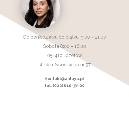
Od poniedziałku do piątku: 9:00 – 21:00
Sobota 8:00 – 16:00
05-410 Józefów
ul. Gen. Sikorskiego nr 57
kontakt@anlaya.pl
tel. (022) 610-38-00