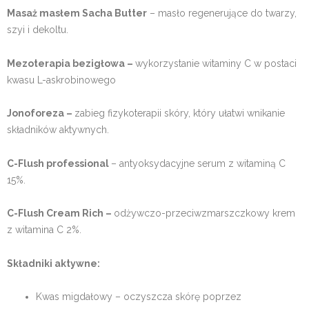
Masaż masłem Sacha Butter
– masło regenerujące do twarzy,
szyi i dekoltu.
Mezoterapia bezigłowa –
wykorzystanie witaminy C w postaci
kwasu L-askrobinowego
Jonoforeza –
zabieg fizykoterapii skóry, który ułatwi wnikanie
składników aktywnych.
C-Flush professional
– antyoksydacyjne serum z witaminą C
15%.
C-Flush Cream Rich –
odżywczo-przeciwzmarszczkowy krem
z witamina C 2%.
Składniki aktywne:
Kwas migdałowy – oczyszcza skórę poprzez