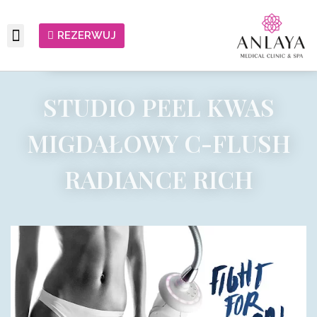
REZERWUJ
STUDIO PEEL KWAS
MIGDAŁOWY C-FLUSH
RADIANCE RICH