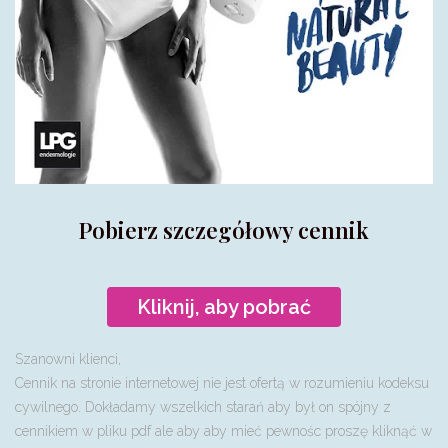
Pobierz szczegółowy cennik
Kliknij, aby pobrać
Szanowni klienci,
Cennik na stronie internetowej nie jest ofertą w rozumieniu kodeksu
cywilnego. Dokładamy wszelkich starań aby był on spójny z
cennikiem w pliku pdf ale aby aby mieć pewnośc proszę kliknąć w