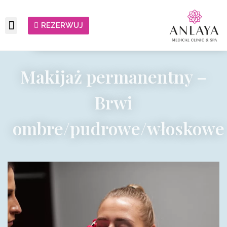
REZERWUJ
Makijaż permanentny –
Brwi
ombre/pudrowe/włoskowe