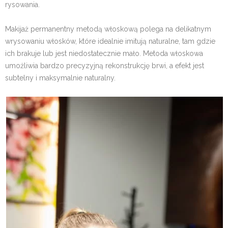
rysowania.
Makijaż permanentny metodą włoskową polega na delikatnym
wrysowaniu włosków, które idealnie imitują naturalne, tam gdzie
ich brakuje lub jest niedostatecznie mało. Metoda włoskowa
umożliwia bardzo precyzyjną rekonstrukcję brwi, a efekt jest
subtelny i maksymalnie naturalny.