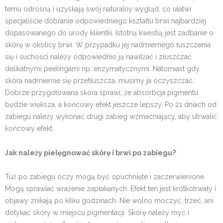
temu odrosną i uzyskają swój naturalny wygląd, co ułatwi
specjaliście dobranie odpowiedniego kształtu brwi najbardziej
dopasowanego do urody klientki. Istotną kwestią jest zadbanie o
skórę w okolicy brwi. W przypadku jej nadmiernego łuszczenia
się i suchości należy odpowiednio ją nawilżać i złuszczać
delikatnymi peelingami np. enzymatycznymi. Natomiast gdy
skóra nadmiernie się przetłuszcza, musimy ja oczyszczać.
Dobrze przygotowana skóra sprawi, że absorbcja pigmentu
będzie większa, a końcowy efekt jeszcze lepszy. Po 21 dniach od
zabiegu należy wykonać drugi zabieg wzmacniający, aby utrwalić
końcowy efekt.
Jak należy pielęgnować skórę i brwi po zabiegu?
Tuż po zabiegu oczy mogą być opuchnięte i zaczerwienione.
Mogą sprawiać wrażenie zapłakanych. Efekt ten jest krótkotrwały i
objawy znikają po kilku godzinach. Nie wolno moczyć, trzeć, ani
dotykać skóry w miejscu pigmentacji. Skórę należy myć i