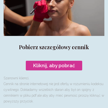
Pobierz szczegółowy cennik
Kliknij, aby pobrać
Szanowni klienci,
Cennik na stronie internetowej nie jest ofertą w rozumieniu kodeksu
cywilnego. Dokładamy wszelkich starań aby był on spójny z
cennikiem w pliku pdf ale aby aby mieć pewnośc proszę kliknąć w
powyższy przycisk.