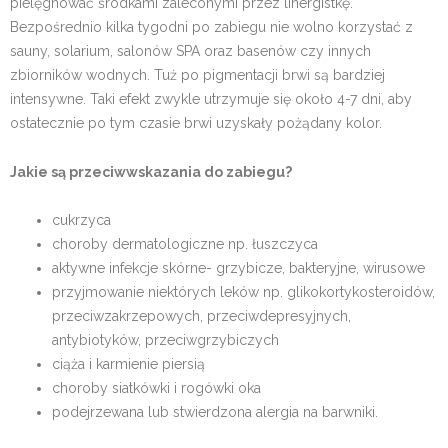
pielęgnować środkami zaleconymi przez linergistkę.
Bezpośrednio kilka tygodni po zabiegu nie wolno korzystać z
sauny, solarium, salonów SPA oraz basenów czy innych
zbiorników wodnych. Tuż po pigmentacji brwi są bardziej
intensywne. Taki efekt zwykle utrzymuje się około 4-7 dni, aby
ostatecznie po tym czasie brwi uzyskały pożądany kolor.
Jakie są przeciwwskazania do zabiegu?
cukrzyca
choroby dermatologiczne np. łuszczyca
aktywne infekcje skórne- grzybicze, bakteryjne, wirusowe
przyjmowanie niektórych leków np. glikokortykosteroidów,
przeciwzakrzepowych, przeciwdepresyjnych,
antybiotyków, przeciwgrzybiczych
ciąża i karmienie piersią
choroby siatkówki i rogówki oka
podejrzewana lub stwierdzona alergia na barwniki.