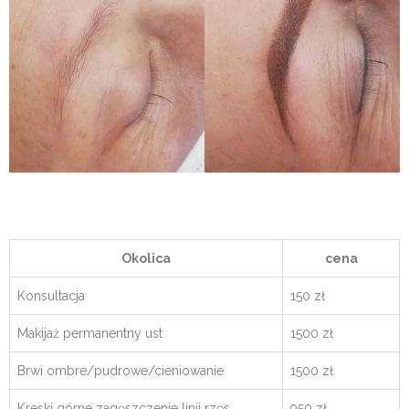
Okolica
cena
Konsultacja
150 zł
Makijaż permanentny ust
1500 zł
Brwi ombre/pudrowe/cieniowanie
1500 zł
Kreski górne zagęszczenie linii rzęs
950 zł