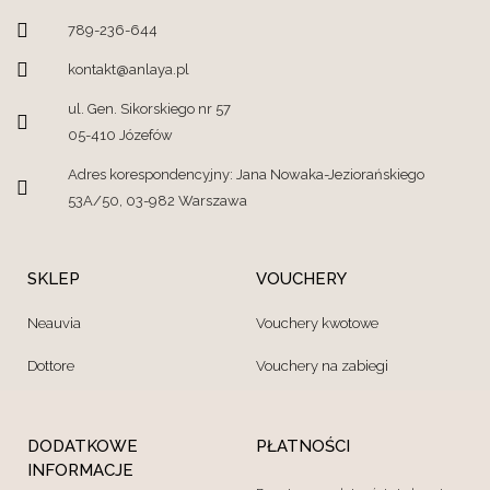
789-236-644
kontakt@anlaya.pl
ul. Gen. Sikorskiego nr 57
05-410 Józefów
Adres korespondencyjny: Jana Nowaka-Jeziorańskiego
53A/50, 03-982 Warszawa
SKLEP
VOUCHERY
Neauvia
Vouchery kwotowe
Dottore
Vouchery na zabiegi
DODATKOWE
PŁATNOŚCI
INFORMACJE