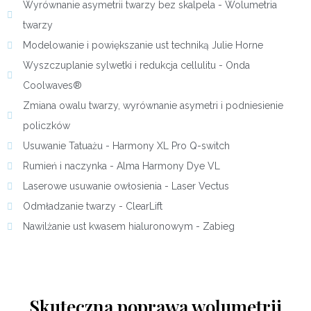
Wyrównanie asymetrii twarzy bez skalpela​ - Wolumetria
twarzy
Modelowanie i powiększanie ust techniką Julie Horne
Wyszczuplanie sylwetki i redukcja cellulitu - Onda
Coolwaves®
Zmiana owalu twarzy, wyrównanie asymetri i podniesienie
policzków
Usuwanie Tatuażu​ - Harmony XL Pro Q-switch​
Rumień i naczynka - Alma Harmony Dye VL
Laserowe usuwanie owłosienia - Laser Vectus​
Odmładzanie twarzy​ - ClearLift
Nawilżanie ust kwasem hialuronowym - Zabieg
Skuteczna poprawa wolumetrii