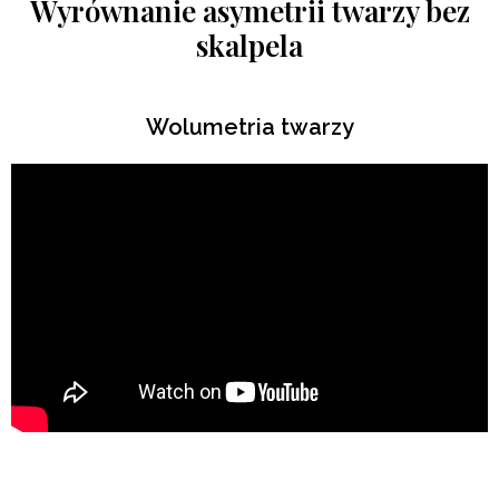
Wyrównanie asymetrii twarzy bez
skalpela
Wolumetria twarzy