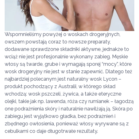
Wspomnieliśmy powyżej o woskach drogeryjnych,
owszem powstają coraz to nowsze preparaty,
dodawane sprawdzone składniki aktywne, jednakże to
wciąż nie jest profesjonalnie wykonany zabieg. Męskie
włosy są twarde, grube i wymagają sporej “mocy”, które
wosk drogeryjny nie jest w stanie zapewnić. Dlatego też
najbardziej polecanym jest naturalny wosk Lycon –
produkt pochodzący z Australii, w którego skład
wchodzą: wosk pszczeli, żywica, a także eteryczne
olejki, takie jak np. lawenda, róża czy rumianek – łagodzą
one podrażnienia skóry i naturalnie nawilżają ją. Skóra po
zabiegu jest wyjątkowo gładka, bez podrażnień i
zbędnego owłosienia, ponieważ włosy wyrywane są z
cebulkami co daje długotrwałe rezultaty.