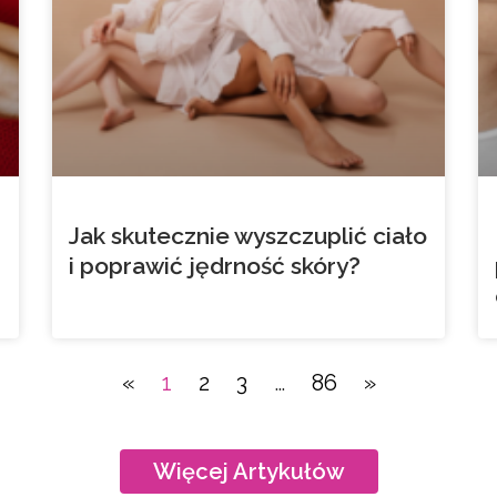
Jak skutecznie wyszczuplić ciało
i poprawić jędrność skóry?
«
1
2
3
…
86
»
Więcej Artykułów