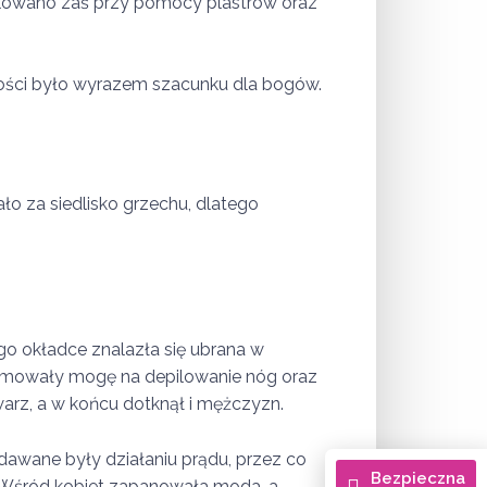
ilowano zaś przy pomocy plastrów oraz
stości było wyrazem szacunku dla bogów.
o za siedlisko grzechu, dlatego
ego okładce znalazła się ubrana w
promowały mogę na depilowanie nóg oraz
warz, a w końcu dotknął i mężczyzn.
dawane były działaniu prądu, przez co
Bezpieczna
. Wśród kobiet zapanowała moda, a