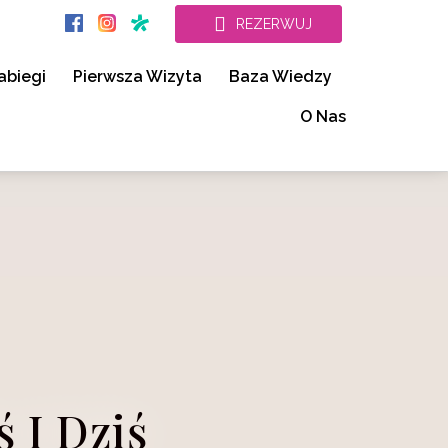
REZERWUJ
abiegi
Pierwsza Wizyta
Baza Wiedzy
O Nas
 I Dziś