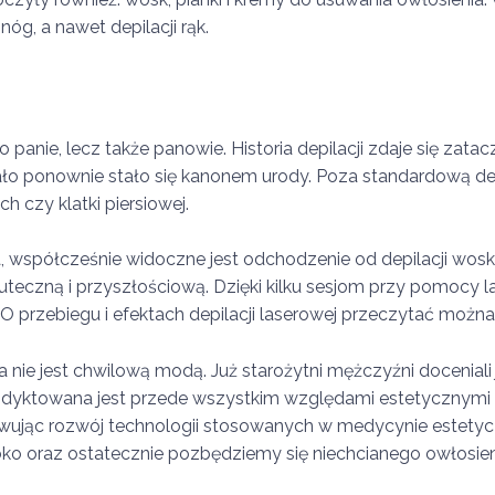
nóg, a nawet depilacji rąk.
lko panie, lecz także panowie. Historia depilacji zdaje się za
iało ponownie stało się kanonem urody. Poza standardową de
h czy klatki piersiowej.
 współcześnie widoczne jest odchodzenie od depilacji woskie
teczną i przyszłościową. Dzięki kilku sesjom przy pomocy la
 O przebiegu i efektach depilacji laserowej przeczytać można
 nie jest chwilową modą. Już starożytni mężczyźni doceniali j
podyktowana jest przede wszystkim względami estetycznymi o
erwując rozwój technologii stosowanych w medycynie estety
bko oraz ostatecznie pozbędziemy się niechcianego owłosien