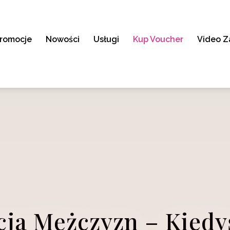
romocje
Nowości
Usługi
Kup Voucher
Video Z
cja Mężczyzn – Kiedyś