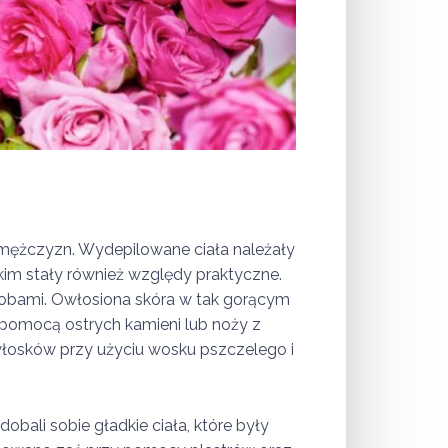
ież mężczyzn. Wydepilowane ciała należały
kim stały również względy praktyczne.
orobami. Owłosiona skóra w tak gorącym
a pomocą ostrych kamieni lub noży z
 włosków przy użyciu wosku pszczelego i
obali sobie gładkie ciała, które były