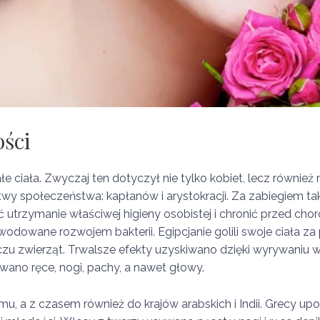
ości
i całe ciała. Zwyczaj ten dotyczył nie tylko kobiet, lecz równ
twy społeczeństwa: kapłanów i arystokracji. Za zabiegiem ta
ć utrzymanie właściwej higieny osobistej i chronić przed ch
wodowane rozwojem bakterii. Egipcjanie golili swoje ciała z
zczu zwierząt. Trwalsze efekty uzyskiwano dzięki wyrywaniu
owano ręce, nogi, pachy, a nawet głowy.
u, a z czasem również do krajów arabskich i Indii. Grecy upod