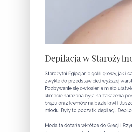
Depilacja w Starożytn
Starożytni Egipcjanie golili głowy, jak 
zwykle do przedstawicieli wyższej wars
Pozbywanie się owłosienia miało ułatwi
klimacie narażona była na zakażenia po
brązu oraz kremów na bazie krwi i tłus
miodu. Były to początki depilacji. Depil
Moda ta dotarła wkrótce do Grecji i Rzym