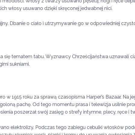
młodości. Włosy z twarzy usuwano pęsetą; nogi i ręce dep
kich włosy usuwano dzięki skręconej jedwabnej nici.
gijny. Dbanie o ciało i utrzymywanie go w odpowiedniej czy
a się tematem tabu. Wyznawcy Chrześcijaństwa uznawali ciał
gimi sukniami.
iero w 1915 roku za sprawą czasopisma Harper’s Bazaar. Na j
ogoloną pachę. Od tego momentu prasa i telewizja usilnie 
nia poszerzał swój zasięg o strefy intymne, plecy, ręce i t
wano elektrolizy. Podczas tego zabiegu cebulki włosków pod
czyły również: wosk, pianki i kremy do usuwania owłosienia