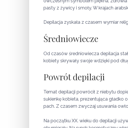
ówczesnym symbolem piękna, zdrowia i 
pasty z żywicy i smoły. W krajach arabs
Depilacja zyskała z czasem wymiar reli
Średniowiecze
Od czasów średniowiecza depilacja stał
kobiety skrywały swoje wdzięki pod dłu
Powrót depilacji
Temat depilacji powrócił z niebytu dop
sukienkę kobieta, prezentująca gładko 
pach. Z czasem zwyczaj usuwania owłosie
Na początku XX. wieku do depilacji uży
obumierały. Na rynek kosmetyczny wkro