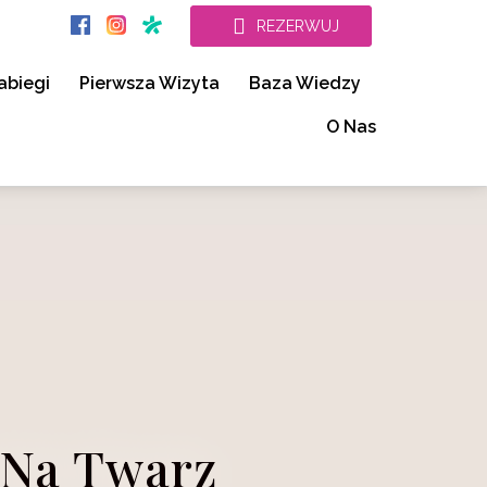
REZERWUJ
abiegi
Pierwsza Wizyta
Baza Wiedzy
O Nas
 Na Twarz