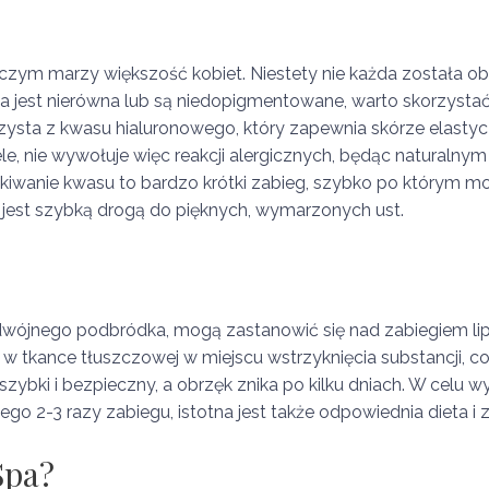
o czym marzy większość kobiet. Niestety nie każda została 
h linia jest nierówna lub są niedopigmentowane, warto skorzy
ysta z kwasu hialuronowego, który zapewnia skórze elastyczn
ele, nie wywołuje więc reakcji alergicznych, będąc naturalny
ykiwanie kwasu to bardzo krótki zabieg, szybko po którym 
jest szybką drogą do pięknych, wymarzonych ust.
jnego podbródka, mogą zastanowić się nad zabiegiem lipol
w tkance tłuszczowej w miejscu wstrzyknięcia substancji, c
zybki i bezpieczny, a obrzęk znika po kilku dniach. W celu 
 2-3 razy zabiegu, istotna jest także odpowiednia dieta i z
Spa?