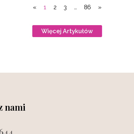
«
1
2
3
…
86
»
Więcej Artykułów
 z nami
644