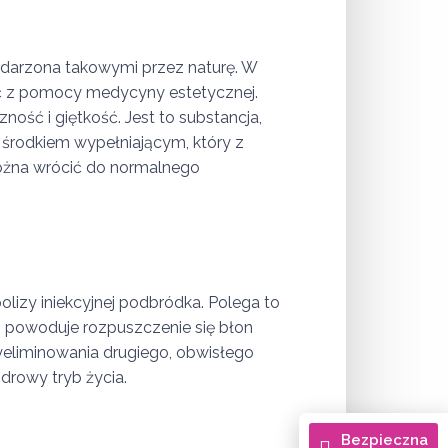
obdarzona takowymi przez naturę. W
stać z pomocy medycyny estetycznej.
ość i giętkość. Jest to substancja,
m środkiem wypełniającym, który z
można wrócić do normalnego
izy iniekcyjnej podbródka. Polega to
o powoduje rozpuszczenie się błon
wyeliminowania drugiego, obwisłego
drowy tryb życia.
Bezpieczna