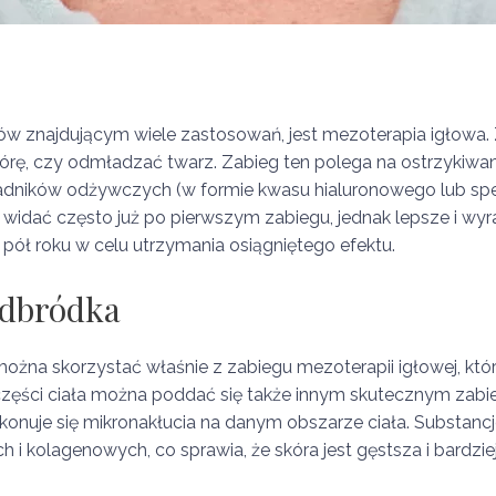
ów znajdującym wiele zastosowań, jest mezoterapia igłowa
skórę, czy odmładzać twarz. Zabieg ten polega na ostrzykiwani
ładników odżywczych (w formie kwasu hialuronowego lub spec
 widać często już po pierwszym zabiegu, jednak lepsze i wyraź
pół roku w celu utrzymania osiągniętego efektu.
odbródka
żna skorzystać właśnie z zabiegu mezoterapii igłowej, która
zęści ciała można poddać się także innym skutecznym zabie
wykonuje się mikronakłucia na danym obszarze ciała. Substan
 i kolagenowych, co sprawia, że skóra jest gęstsza i bardzie