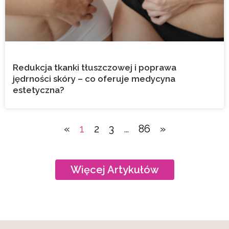
Redukcja tkanki tłuszczowej i poprawa
jędrności skóry – co oferuje medycyna
estetyczna?
«
1
2
3
…
86
»
Więcej Artykułów