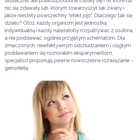
skuteczne, ale prawdopodobne trafiały się i te, które na
nic się zdawały lub, którym towarzyszył tak zwany i
jakże niestety powszechny “efekt jojo”. Dlaczego tak się
działo? Otóż, każdy organizm jest jednostką
indywidualną i każdy należałoby rozpatrywać z osobna,
a nie poddawać, ogólnie przyjętym schematom. Dla
zmęczonych, nieefektywnym odchudzaniem i ciągłym
poddawaniem się różnorakim eksperymentom,
specjaliści proponują pewne nowoczesne rozwiązanie –
genodietę.