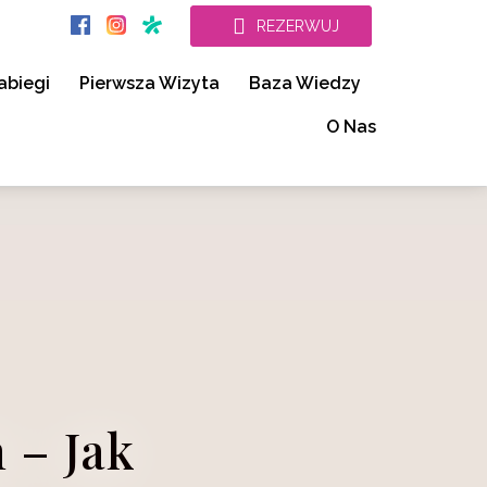
REZERWUJ
abiegi
Pierwsza Wizyta
Baza Wiedzy
O Nas
 – Jak