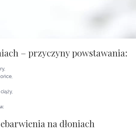
niach – przyczyny powstawania:
ry,
łońce,
ciąży,
w.
zebarwienia na dłoniach