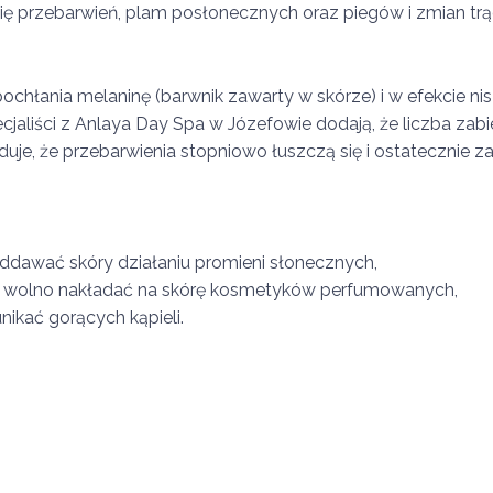
ę przebarwień, plam posłonecznych oraz piegów i zmian trą
pochłania melaninę (barwnik zawarty w skórze) i w efekcie n
aliści z Anlaya Day Spa w Józefowie dodają, że liczba zabi
uje, że przebarwienia stopniowo łuszczą się i ostatecznie za
oddawać skóry działaniu promieni słonecznych,
ie wolno nakładać na skórę kosmetyków perfumowanych,
nikać gorących kąpieli.