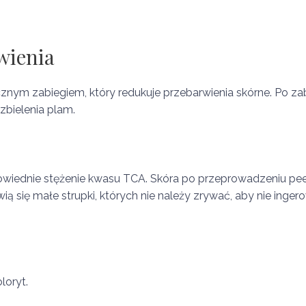
wienia
nym zabiegiem, który redukuje przebarwienia skórne. Po zab
 zbielenia plam.
wiednie stężenie kwasu TCA. Skóra po przeprowadzeniu peel
wią się małe strupki, których nie należy zrywać, aby nie inge
loryt.