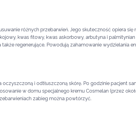
suwanie różnych przebarwień. Jego skuteczność opiera się n
 kojowy, kwas fitowy, kwas askorbowy, arbutyna i palmitynian 
, a także regenerujące. Powodują zahamowanie wydzielania e
a oczyszczoną i odtłuszczoną skórę. Po godzinie pacjent s
tosowanie w domu specjalnego kremu Cosmelan (przez około
 przebarwieniach zabieg można powtórzyć.